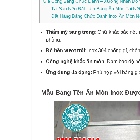
Gia Công Bảng Chức Danh – Xưởng Nhận Đơ
Tại Sao Nên Đặt Làm Bảng Ăn Mòn Tại 
Đặt Hàng Bảng Chức Danh Inox Ăn Mòn 
Thẩm mỹ sang trọng
: Chữ khắc sắc nét, 
phòng.
Độ bền vượt trội
: Inox 304 chống gỉ, chố
Công nghệ khắc ăn mòn
: Đảm bảo độ né
Ứng dụng đa dạng
: Phù hợp với bảng g
Mẫu Bảng Tên Ăn Mòn Inox Đượ