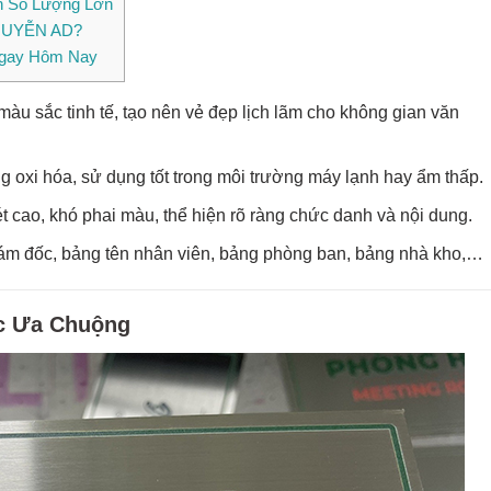
n Số Lượng Lớn
NGUYỄN AD?
Ngay Hôm Nay
màu sắc tinh tế, tạo nên vẻ đẹp lịch lãm cho không gian văn
ng oxi hóa, sử dụng tốt trong môi trường máy lạnh hay ẩm thấp.
t cao, khó phai màu, thể hiện rõ ràng chức danh và nội dung.
iám đốc, bảng tên nhân viên, bảng phòng ban, bảng nhà kho,…
c Ưa Chuộng