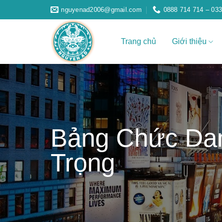
Skip
nguyenad2006@gmail.com
0888 714 714 – 033
to
content
Trang chủ
Giới thiệu
Bảng Chức Dan
Trọng