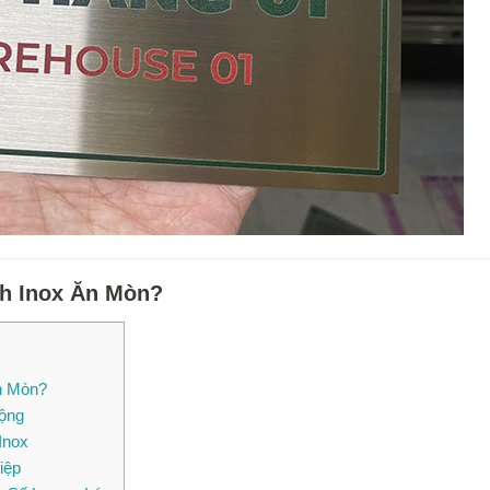
h Inox Ăn Mòn?
n Mòn?
ộng
Inox
iệp