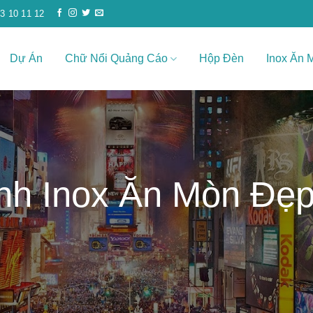
3 10 11 12
Dự Án
Chữ Nổi Quảng Cáo
Hộp Đèn
Inox Ăn 
h Inox Ăn Mòn Đẹp