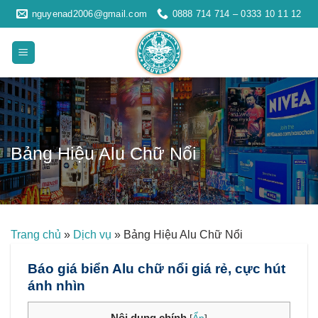
Skip
nguyenad2006@gmail.com
0888 714 714 – 0333 10 11 12
to
content
Bảng Hiệu Alu Chữ Nổi
Trang chủ
»
Dịch vụ
»
Bảng Hiệu Alu Chữ Nổi
Báo giá biển Alu chữ nổi giá rẻ, cực hút
ánh nhìn
Nội dung chính