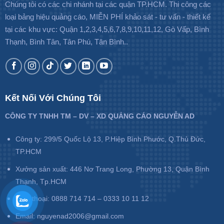
Chúng tôi có các chi nhánh tại các quận TP.HCM. Thi công các
loại bảng hiệu quảng cáo, MIỄN PHÍ khảo sát - tư vấn - thiết kế
tại các khu vực: Quận 1,2,3,4,5,6,7,8,9,10,11,12, Gò Vấp, Bình
Thạnh, Bình Tân, Tân Phú, Tân Bình..
Kết Nối Với Chúng Tôi
CÔNG TY TNHH TM – DV – XD QUẢNG CÁO NGUYỄN AD
Công ty: 299/5 Quốc Lộ 13, P.Hiệp Bình Phước, Q.Thủ Đức,
TP.HCM
Xưởng sản xuất: 446 Nơ Trang Long, Phường 13, Quận Bình
Thạnh, Tp.HCM
Điện thoại: 0888 714 714 – 0333 10 11 12
Email: nguyenad2006@gmail.com