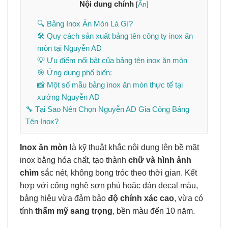
Nội dung chính
[
Ẩn
]
🔍 Bảng Inox Ăn Mòn Là Gì?
🛠️ Quy cách sản xuất bảng tên công ty inox ăn
mòn tại Nguyễn AD
💡 Ưu điểm nổi bật của bảng tên inox ăn mòn
🎯 Ứng dụng phổ biến:
📸 Một số mẫu bảng inox ăn mòn thực tế tại
xưởng Nguyễn AD
🔧 Tại Sao Nên Chọn Nguyễn AD Gia Công Bảng
Tên Inox?
Inox ăn mòn
là kỹ thuật khắc nội dung lên bề mặt
inox bằng hóa chất, tạo thành
chữ và hình ảnh
chìm
sắc nét, không bong tróc theo thời gian. Kết
hợp với công nghệ sơn phủ hoặc dán decal màu,
bảng hiệu vừa đảm bảo
độ chính xác cao
, vừa có
tính
thẩm mỹ sang trọng
, bền màu đến 10 năm.