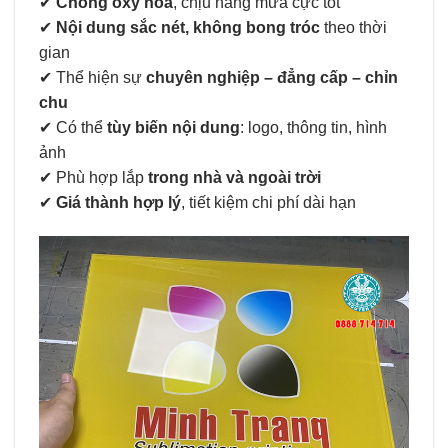
✔
Chống oxy hóa
, chịu nắng mưa cực tốt
✔
Nội dung sắc nét, không bong tróc
theo thời
gian
✔ Thể hiện sự
chuyên nghiệp – đẳng cấp – chỉn
chu
✔ Có thể
tùy biến nội dung
: logo, thông tin, hình
ảnh
✔ Phù hợp lắp
trong nhà và ngoài trời
✔
Giá thành hợp lý
, tiết kiệm chi phí dài hạn