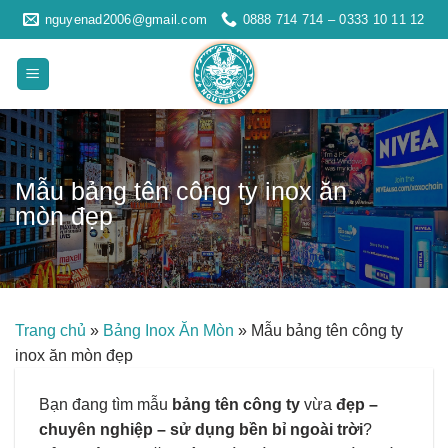
Skip
nguyenad2006@gmail.com
0888 714 714 – 0333 10 11 12
to
content
Mẫu bảng tên công ty inox ăn
mòn đẹp
Trang chủ
»
Bảng Inox Ăn Mòn
»
Mẫu bảng tên công ty
inox ăn mòn đẹp
Bạn đang tìm mẫu
bảng tên công ty
vừa
đẹp –
chuyên nghiệp – sử dụng bền bỉ ngoài trời
?