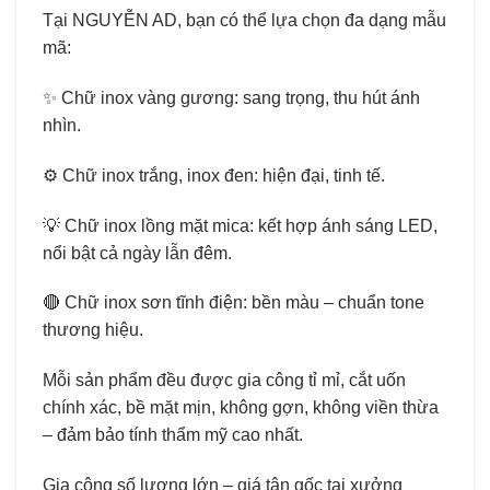
Tại NGUYỄN AD, bạn có thể lựa chọn đa dạng mẫu
mã:
✨ Chữ inox vàng gương: sang trọng, thu hút ánh
nhìn.
⚙️ Chữ inox trắng, inox đen: hiện đại, tinh tế.
💡 Chữ inox lồng mặt mica: kết hợp ánh sáng LED,
nổi bật cả ngày lẫn đêm.
🔴 Chữ inox sơn tĩnh điện: bền màu – chuẩn tone
thương hiệu.
Mỗi sản phẩm đều được gia công tỉ mỉ, cắt uốn
chính xác, bề mặt mịn, không gợn, không viền thừa
– đảm bảo tính thẩm mỹ cao nhất.
Gia công số lượng lớn – giá tận gốc tại xưởng