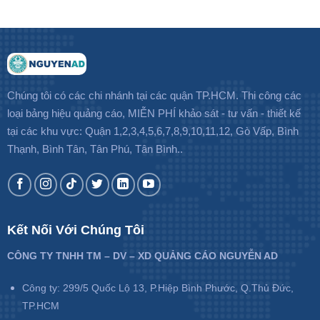
Chúng tôi có các chi nhánh tại các quận TP.HCM. Thi công các
loại bảng hiệu quảng cáo, MIỄN PHÍ khảo sát - tư vấn - thiết kế
tại các khu vực: Quận 1,2,3,4,5,6,7,8,9,10,11,12, Gò Vấp, Bình
Thạnh, Bình Tân, Tân Phú, Tân Bình..
Kết Nối Với Chúng Tôi
CÔNG TY TNHH TM – DV – XD QUẢNG CÁO NGUYỄN AD
Công ty: 299/5 Quốc Lộ 13, P.Hiệp Bình Phước, Q.Thủ Đức,
TP.HCM