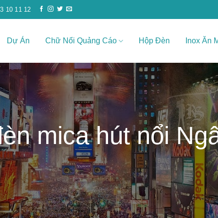
3 10 11 12
Dự Án
Chữ Nổi Quảng Cáo
Hộp Đèn
Inox Ăn 
đèn mica hút nổi Ng