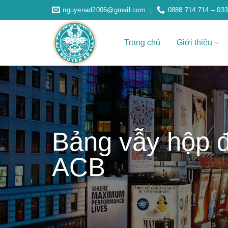
Skip
nguyenad2006@gmail.com
0888 714 714 – 033
to
content
Trang chủ
Giới thiệu
Bảng vẫy hộp 
ACB