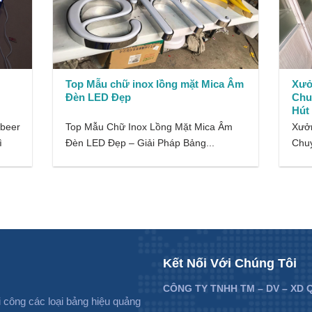
Top Mẫu chữ inox lồng mặt Mica Âm
Xưở
Đèn LED Đẹp
Chu
Hút
 beer
Top Mẫu Chữ Inox Lồng Mặt Mica Âm
Xưởn
ì
Đèn LED Đẹp – Giải Pháp Bảng...
Chuy
Kết Nối Với Chúng Tôi
CÔNG TY TNHH TM – DV – XD
 công các loại bảng hiệu quảng