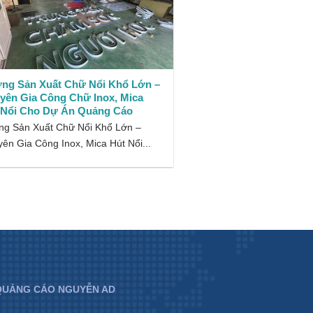
ng Sản Xuất Chữ Nổi Khổ Lớn –
yên Gia Công Chữ Inox, Mica
 Nổi Cho Dự Án Quảng Cáo
g Sản Xuất Chữ Nổi Khổ Lớn –
ên Gia Công Inox, Mica Hút Nổi...
 QUẢNG CÁO NGUYỄN AD