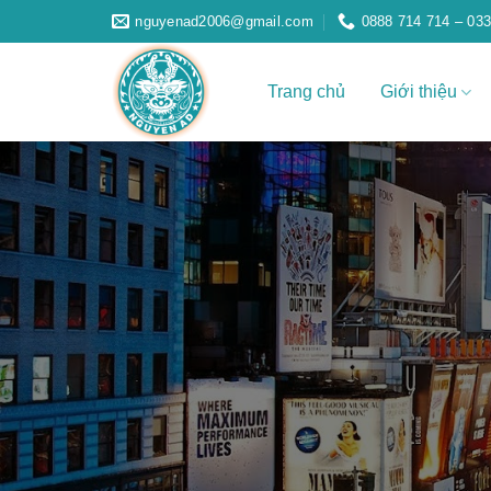
Skip
nguyenad2006@gmail.com
0888 714 714 – 033
to
content
Trang chủ
Giới thiệu