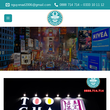
Skip
nguyenad2006@gmail.com
0888 714 714 – 0333 10 11 12
to
content