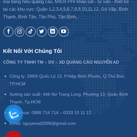
loại bảng hiệu quảng cáo, MIỄN PHÍ khảo sát - tư vấn - thiết kế
tại các khu vực: Quận 1,2,3,4,5,6,7,8,9,10,11,12, Gò Vấp, Bình
Thạnh, Bình Tân, Tân Phú, Tân Bình..
Kết Nối Với Chúng Tôi
CÔNG TY TNHH TM – DV – XD QUẢNG CÁO NGUYỄN AD
Công ty: 299/5 Quốc Lộ 13, P.Hiệp Bình Phước, Q.Thủ Đức,
TP.HCM
Xưởng sản xuất: 446 Nơ Trang Long, Phường 13, Quận Bình
Thạnh, Tp.HCM
Điện thoại: 0888 714 714 – 0333 10 11 12
Email: nguyenad2006@gmail.com