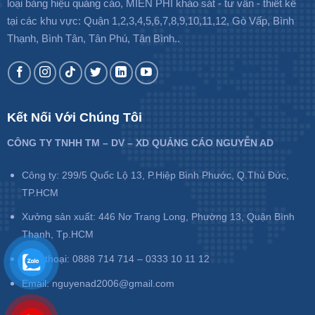
loại bảng hiệu quảng cáo, MIỄN PHÍ khảo sát - tư vấn - thiết kế
tại các khu vực: Quận 1,2,3,4,5,6,7,8,9,10,11,12, Gò Vấp, Bình
Thạnh, Bình Tân, Tân Phú, Tân Bình..
Kết Nối Với Chúng Tôi
CÔNG TY TNHH TM – DV – XD QUẢNG CÁO NGUYỄN AD
Công ty: 299/5 Quốc Lộ 13, P.Hiệp Bình Phước, Q.Thủ Đức,
TP.HCM
Xưởng sản xuất: 446 Nơ Trang Long, Phường 13, Quận Bình
Thạnh, Tp.HCM
Điện thoại: 0888 714 714 – 0333 10 11 12
Email: nguyenad2006@gmail.com