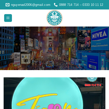
Skip
nguyenad2006@gmail.com
0888 714 714 – 0333 10 11 12
to
content