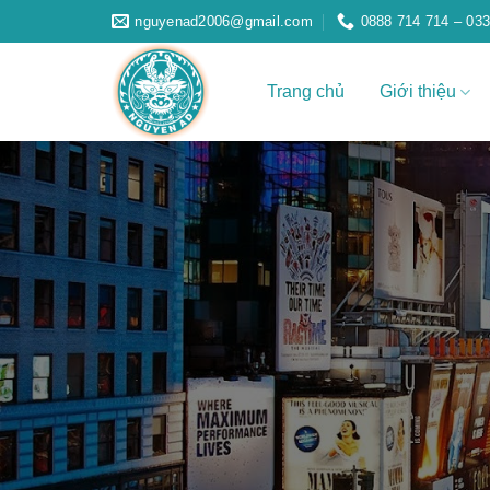
Skip
nguyenad2006@gmail.com
0888 714 714 – 033
to
content
Trang chủ
Giới thiệu