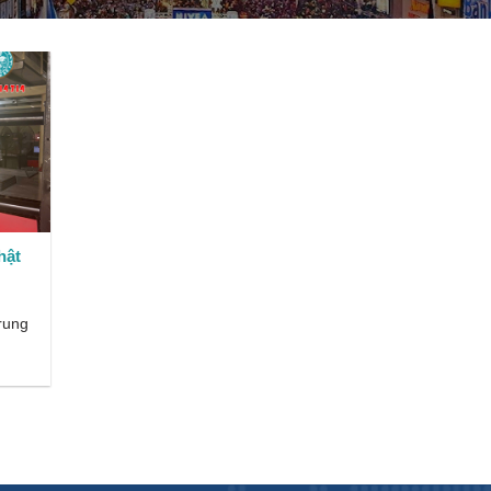
hật
rung