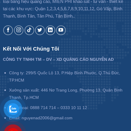
loại bảng hiệu quảng cáo, MIỄN PHÍ khảo sát - tư vấn - thiết kế
tại các khu vực: Quận 1,2,3,4,5,6,7,8,9,10,11,12, Gò Vấp, Bình
Thạnh, Bình Tân, Tân Phú, Tân Bình..
Kết Nối Với Chúng Tôi
CÔNG TY TNHH TM – DV – XD QUẢNG CÁO NGUYỄN AD
Công ty: 299/5 Quốc Lộ 13, P.Hiệp Bình Phước, Q.Thủ Đức,
TP.HCM
Xưởng sản xuất: 446 Nơ Trang Long, Phường 13, Quận Bình
Thạnh, Tp.HCM
Điện thoại: 0888 714 714 – 0333 10 11 12
Email: nguyenad2006@gmail.com