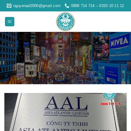
Skip
nguyenad2006@gmail.com
0888 714 714 – 0333 10 11 12
to
content