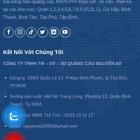
loại bảng hiệu quảng cáo, MIỄN PHÍ khảo sát - tư vấn - thiết kế
tại các khu vực: Quận 1,2,3,4,5,6,7,8,9,10,11,12, Gò Vấp, Bình
Thạnh, Bình Tân, Tân Phú, Tân Bình..
Kết Nối Với Chúng Tôi
CÔNG TY TNHH TM – DV – XD QUẢNG CÁO NGUYỄN AD
Công ty: 299/5 Quốc Lộ 13, P.Hiệp Bình Phước, Q.Thủ Đức,
TP.HCM
Xưởng sản xuất: 446 Nơ Trang Long, Phường 13, Quận Bình
Thạnh, Tp.HCM
Điện thoại: 0888 714 714 – 0333 10 11 12
Email: nguyenad2006@gmail.com