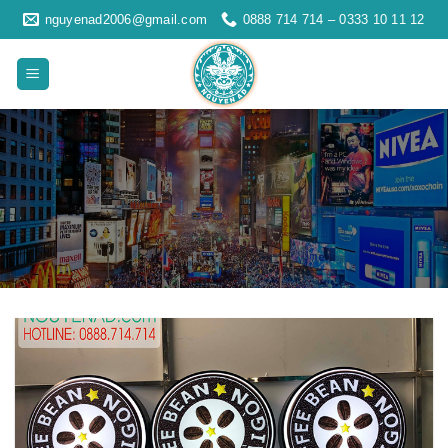
Skip
nguyenad2006@gmail.com
0888 714 714 – 0333 10 11 12
to
content