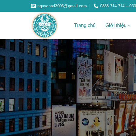
Skip
nguyenad2006@gmail.com
0888 714 714 – 033
to
content
Trang chủ
Giới thiệu