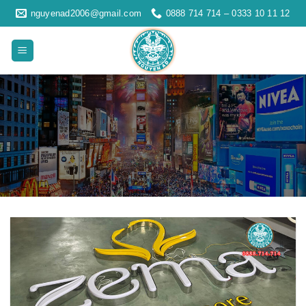
Skip
nguyenad2006@gmail.com
0888 714 714 – 0333 10 11 12
to
content