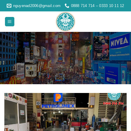
Skip
nguyenad2006@gmail.com
0888 714 714 – 0333 10 11 12
to
content