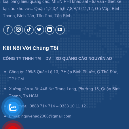
loại bảng hiệu quảng cáo, MIỄN PHÍ khảo sát - tư vấn - thiết kế
tại các khu vực: Quận 1,2,3,4,5,6,7,8,9,10,11,12, Gò Vấp, Bình
Thạnh, Bình Tân, Tân Phú, Tân Bình..
Kết Nối Với Chúng Tôi
CÔNG TY TNHH TM – DV – XD QUẢNG CÁO NGUYỄN AD
Công ty: 299/5 Quốc Lộ 13, P.Hiệp Bình Phước, Q.Thủ Đức,
TP.HCM
Xưởng sản xuất: 446 Nơ Trang Long, Phường 13, Quận Bình
Thạnh, Tp.HCM
Điện thoại: 0888 714 714 – 0333 10 11 12
Email: nguyenad2006@gmail.com