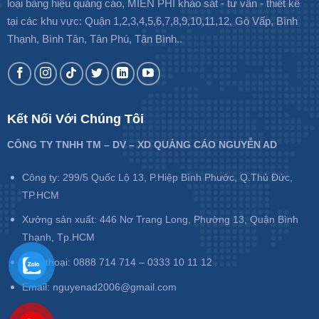
loại bảng hiệu quảng cáo, MIỄN PHÍ khảo sát - tư vấn - thiết kế
tại các khu vực: Quận 1,2,3,4,5,6,7,8,9,10,11,12, Gò Vấp, Bình
Thạnh, Bình Tân, Tân Phú, Tân Bình..
Kết Nối Với Chúng Tôi
CÔNG TY TNHH TM – DV – XD QUẢNG CÁO NGUYỄN AD
Công ty: 299/5 Quốc Lộ 13, P.Hiệp Bình Phước, Q.Thủ Đức,
TP.HCM
Xưởng sản xuất: 446 Nơ Trang Long, Phường 13, Quận Bình
Thạnh, Tp.HCM
Điện thoại: 0888 714 714 – 0333 10 11 12
Email: nguyenad2006@gmail.com