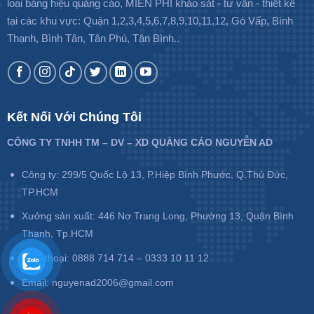
loại bảng hiệu quảng cáo, MIỄN PHÍ khảo sát - tư vấn - thiết kế
tại các khu vực: Quận 1,2,3,4,5,6,7,8,9,10,11,12, Gò Vấp, Bình
Thạnh, Bình Tân, Tân Phú, Tân Bình..
Kết Nối Với Chúng Tôi
CÔNG TY TNHH TM – DV – XD QUẢNG CÁO NGUYỄN AD
Công ty: 299/5 Quốc Lộ 13, P.Hiệp Bình Phước, Q.Thủ Đức,
TP.HCM
Xưởng sản xuất: 446 Nơ Trang Long, Phường 13, Quận Bình
Thạnh, Tp.HCM
Điện thoại: 0888 714 714 – 0333 10 11 12
Email: nguyenad2006@gmail.com