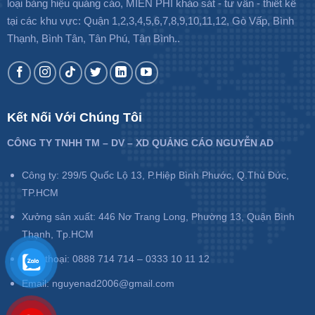
loại bảng hiệu quảng cáo, MIỄN PHÍ khảo sát - tư vấn - thiết kế
tại các khu vực: Quận 1,2,3,4,5,6,7,8,9,10,11,12, Gò Vấp, Bình
Thạnh, Bình Tân, Tân Phú, Tân Bình..
Kết Nối Với Chúng Tôi
CÔNG TY TNHH TM – DV – XD QUẢNG CÁO NGUYỄN AD
Công ty: 299/5 Quốc Lộ 13, P.Hiệp Bình Phước, Q.Thủ Đức,
TP.HCM
Xưởng sản xuất: 446 Nơ Trang Long, Phường 13, Quận Bình
Thạnh, Tp.HCM
Điện thoại: 0888 714 714 – 0333 10 11 12
Email: nguyenad2006@gmail.com