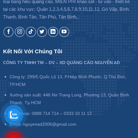
loại bảng hiệu quảng cáo, MIỄN PHÍ khảo sát - tư vấn - thiết kế
tại các khu vực: Quận 1,2,3,4,5,6,7,8,9,10,11,12, Gò Vấp, Bình
Thạnh, Bình Tân, Tân Phú, Tân Bình..
Kết Nối Với Chúng Tôi
CÔNG TY TNHH TM – DV – XD QUẢNG CÁO NGUYỄN AD
Công ty: 299/5 Quốc Lộ 13, P.Hiệp Bình Phước, Q.Thủ Đức,
TP.HCM
Xưởng sản xuất: 446 Nơ Trang Long, Phường 13, Quận Bình
Thạnh, Tp.HCM
Điện thoại: 0888 714 714 – 0333 10 11 12
Email: nguyenad2006@gmail.com