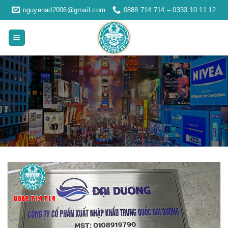
Skip
nguyenad2006@gmail.com
0888 714 714 – 0333 10 11 12
to
content