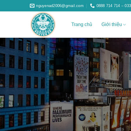
Skip
nguyenad2006@gmail.com
0888 714 714 – 033
to
content
Trang chủ
Giới thiệu