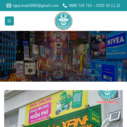
Skip
nguyenad2006@gmail.com
0888 714 714 – 0333 10 11 12
to
content