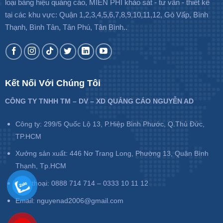
loại bảng hiệu quảng cáo, MIỄN PHÍ khảo sát - tư vấn - thiết kế
tại các khu vực: Quận 1,2,3,4,5,6,7,8,9,10,11,12, Gò Vấp, Bình
Thạnh, Bình Tân, Tân Phú, Tân Bình..
Kết Nối Với Chúng Tôi
CÔNG TY TNHH TM – DV – XD QUẢNG CÁO NGUYỄN AD
Công ty: 299/5 Quốc Lộ 13, P.Hiệp Bình Phước, Q.Thủ Đức,
TP.HCM
Xưởng sản xuất: 446 Nơ Trang Long, Phường 13, Quận Bình
Thạnh, Tp.HCM
Điện thoại: 0888 714 714 – 0333 10 11 12
Email: nguyenad2006@gmail.com