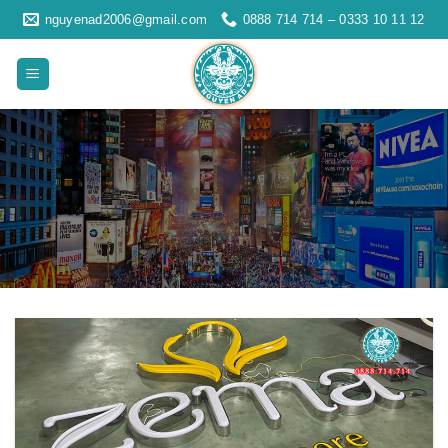
Skip
nguyenad2006@gmail.com
0888 714 714 – 0333 10 11 12
to
content