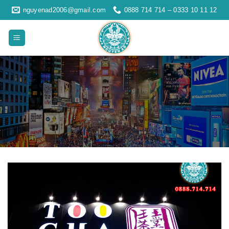
Skip
nguyenad2006@gmail.com
0888 714 714 – 0333 10 11 12
to
content