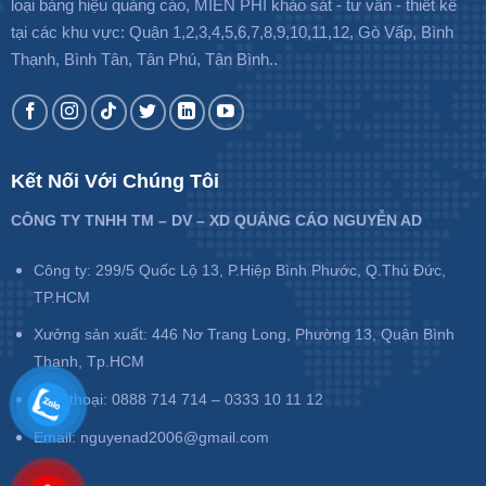
loại bảng hiệu quảng cáo, MIỄN PHÍ khảo sát - tư vấn - thiết kế
tại các khu vực: Quận 1,2,3,4,5,6,7,8,9,10,11,12, Gò Vấp, Bình
Thạnh, Bình Tân, Tân Phú, Tân Bình..
Kết Nối Với Chúng Tôi
CÔNG TY TNHH TM – DV – XD QUẢNG CÁO NGUYỄN AD
Công ty: 299/5 Quốc Lộ 13, P.Hiệp Bình Phước, Q.Thủ Đức,
TP.HCM
Xưởng sản xuất: 446 Nơ Trang Long, Phường 13, Quận Bình
Thạnh, Tp.HCM
Điện thoại: 0888 714 714 – 0333 10 11 12
Email: nguyenad2006@gmail.com