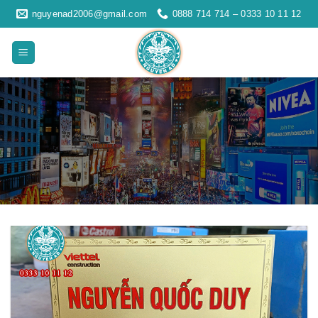
Skip
nguyenad2006@gmail.com
0888 714 714 – 0333 10 11 12
to
content