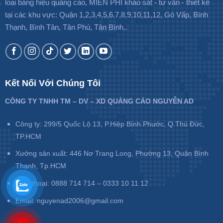
loại bảng hiệu quảng cáo, MIỄN PHÍ khảo sát - tư vấn - thiết kế
tại các khu vực: Quận 1,2,3,4,5,6,7,8,9,10,11,12, Gò Vấp, Bình
Thạnh, Bình Tân, Tân Phú, Tân Bình..
Kết Nối Với Chúng Tôi
CÔNG TY TNHH TM – DV – XD QUẢNG CÁO NGUYỄN AD
Công ty: 299/5 Quốc Lộ 13, P.Hiệp Bình Phước, Q.Thủ Đức,
TP.HCM
Xưởng sản xuất: 446 Nơ Trang Long, Phường 13, Quận Bình
Thạnh, Tp.HCM
Điện thoại: 0888 714 714 – 0333 10 11 12
Email: nguyenad2006@gmail.com