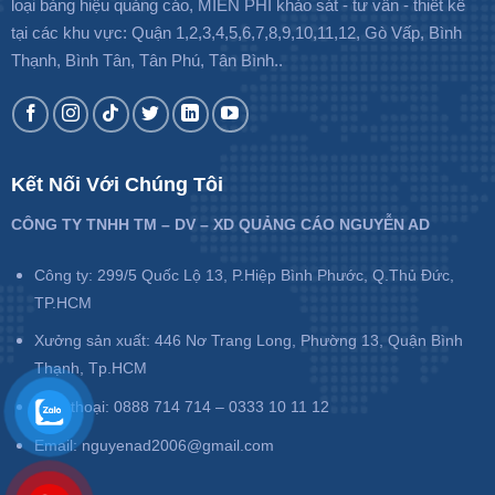
loại bảng hiệu quảng cáo, MIỄN PHÍ khảo sát - tư vấn - thiết kế
tại các khu vực: Quận 1,2,3,4,5,6,7,8,9,10,11,12, Gò Vấp, Bình
Thạnh, Bình Tân, Tân Phú, Tân Bình..
Kết Nối Với Chúng Tôi
CÔNG TY TNHH TM – DV – XD QUẢNG CÁO NGUYỄN AD
Công ty: 299/5 Quốc Lộ 13, P.Hiệp Bình Phước, Q.Thủ Đức,
TP.HCM
Xưởng sản xuất: 446 Nơ Trang Long, Phường 13, Quận Bình
Thạnh, Tp.HCM
Điện thoại: 0888 714 714 – 0333 10 11 12
Email: nguyenad2006@gmail.com